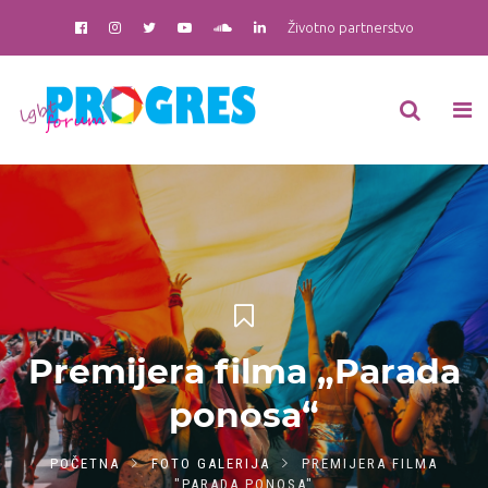
Životno partnerstvo
Premijera filma „Parada
ponosa“
POČETNA
FOTO GALERIJA
PREMIJERA FILMA
"PARADA PONOSA"