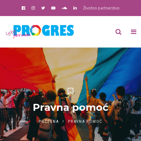
Životno partnerstvo
Pravna pomoć
POČETNA
PRAVNA POMOĆ