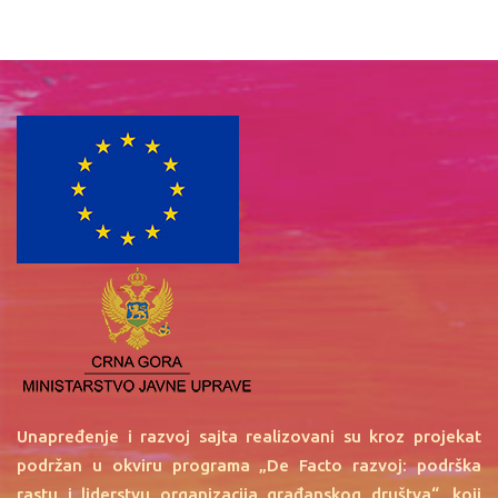
Unapređenje i razvoj sajta realizovani su kroz projekat
podržan u okviru programa „De Facto razvoj: podrška
rastu i liderstvu organizacija građanskog društva“, koji