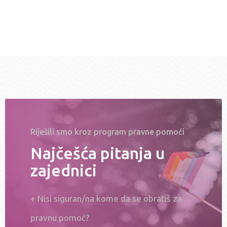
Riješili smo kroz program pravne pomoći
Najčešća pitanja u
zajednici
+ Nisi siguran/na kome da se obratiš za
pravnu pomoć?