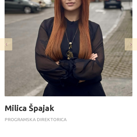
bojana.j@lgbtprogres.me
Bojana Jokić
PREDSJEDNICA UPRAVNOG ODBORA