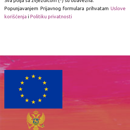
Sva polja sa zvjezdicom (*) su obavezna.
Popunjavanjem Prijavnog formulara prihvatam
Uslove
korišćenja
i
Politiku privatnosti