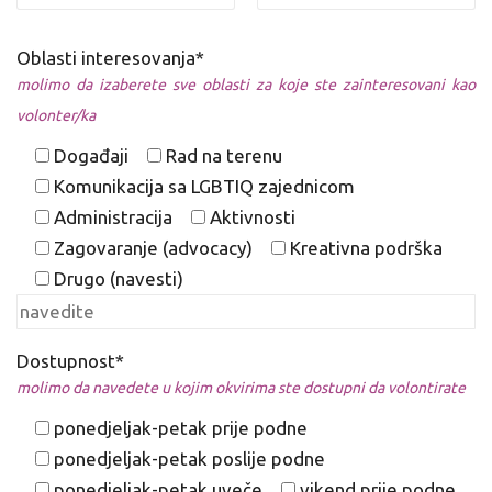
Oblasti interesovanja*
molimo da izaberete sve oblasti za koje ste zainteresovani kao
volonter/ka
Događaji
Rad na terenu
Komunikacija sa LGBTIQ zajednicom
Administracija
Aktivnosti
Zagovaranje (advocacy)
Kreativna podrška
Drugo (navesti)
Dostupnost*
molimo da navedete u kojim okvirima ste dostupni da volontirate
ponedjeljak-petak prije podne
ponedjeljak-petak poslije podne
ponedjeljak-petak uveče
vikend prije podne