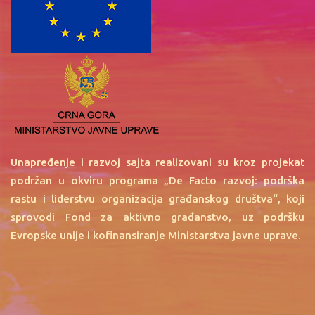
Unapređenje i razvoj sajta realizovani su kroz projekat
podržan u okviru programa „De Facto razvoj: podrška
rastu i liderstvu organizacija građanskog društva“, koji
sprovodi Fond za aktivno građanstvo, uz podršku
Evropske unije i kofinansiranje Ministarstva javne uprave.