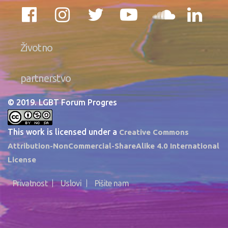
Životno
partnerstvo
© 2019. LGBT Forum Progres
This work is licensed under a
Creative Commons
Attribution-NonCommercial-ShareAlike 4.0 International
License
Privatnost
Uslovi
Pišite nam