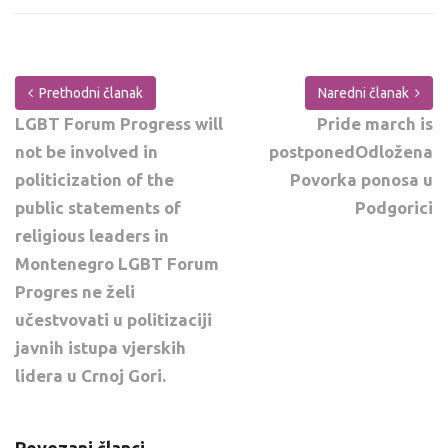
Prethodni članak
Naredni članak
LGBT Forum Progress will
Pride march is
not be involved in
postponedOdložena
politicization of the
Povorka ponosa u
public statements of
Podgorici
religious leaders in
Montenegro LGBT Forum
Progres ne želi
učestvovati u politizaciji
javnih istupa vjerskih
lidera u Crnoj Gori.