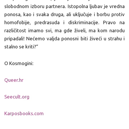
slobodnom izboru partnera. Istopolna ljubav je vredna
ponosa, kao i svaka druga, ali uključuje i borbu protiv
homofobije, predrasuda i diskriminacije. Pravo na
različitost imamo svi, ma gde živeli, ma kom narodu
pripadali! Nećemo valjda ponosni biti živeći u strahu i
stalno se kriti?“
O Kosmogini:
Queer.hr
Seecult.org
Karposbooks.com