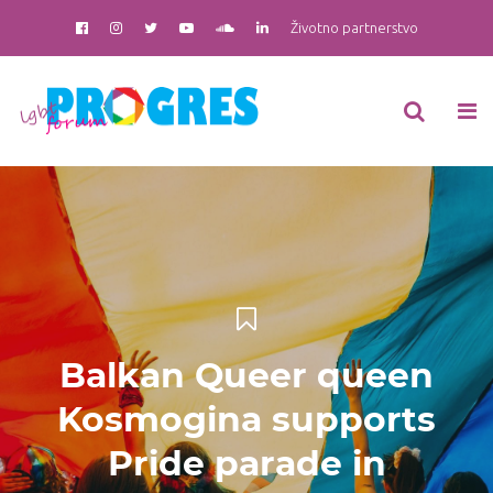
Životno partnerstvo
Balkan Queer queen
Kosmogina supports
Pride parade in