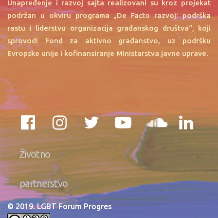
Unapređenje i razvoj sajta realizovani su kroz projekat
podržan u okviru programa „De Facto razvoj: podrška
rastu i liderstvu organizacija građanskog društva“, koji
sprovodi Fond za aktivno građanstvo, uz podršku
Evropske unije i kofinansiranje Ministarstva javne uprave.
Životno
partnerstvo
© 2019. LGBT Forum Progres