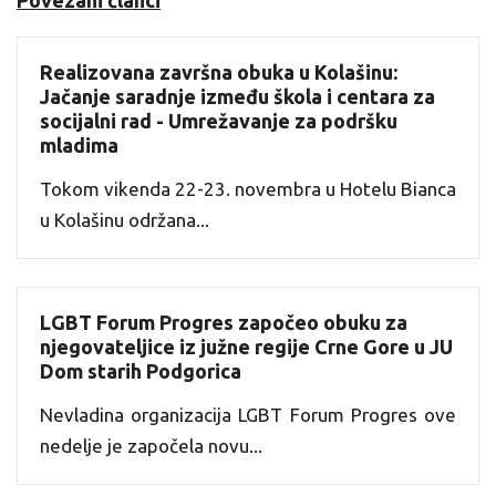
Povezani članci
Realizovana završna obuka u Kolašinu:
Jačanje saradnje između škola i centara za
socijalni rad - Umrežavanje za podršku
mladima
Tokom vikenda 22-23. novembra u Hotelu Bianca
u Kolašinu održana...
LGBT Forum Progres započeo obuku za
njegovateljice iz južne regije Crne Gore u JU
Dom starih Podgorica
Nevladina organizacija LGBT Forum Progres ove
nedelje je započela novu...