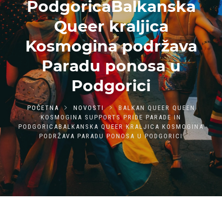
PodgoricaBalkanska
Queer kraljica
Kosmogina podržava
Paradu ponosa u
Podgorici
POČETNA
NOVOSTI
BALKAN QUEER QUEEN
KOSMOGINA SUPPORTS PRIDE PARADE IN
PODGORICABALKANSKA QUEER KRALJICA KOSMOGINA
PODRŽAVA PARADU PONOSA U PODGORICI