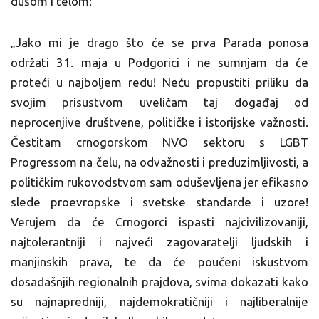
dušom i telom:
„Jako mi je drago što će se prva Parada ponosa
održati 31. maja u Podgorici i ne sumnjam da će
proteći u najboljem redu! Neću propustiti priliku da
svojim prisustvom uveličam taj događaj od
neprocenjive društvene, političke i istorijske važnosti.
Čestitam crnogorskom NVO sektoru s LGBT
Progressom na čelu, na odvažnosti i preduzimljivosti, a
političkim rukovodstvom sam oduševljena jer efikasno
slede proevropske i svetske standarde i uzore!
Verujem da će Crnogorci ispasti najcivilizovaniji,
najtolerantniji i najveći zagovaratelji ljudskih i
manjinskih prava, te da će poučeni iskustvom
dosadašnjih regionalnih prajdova, svima dokazati kako
su najnapredniji, najdemokratičniji i najliberalnije