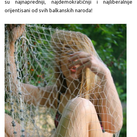
su najnapredniji, najdemokratičniji i najliberalnije
orijentisani od svih balkanskih naroda!