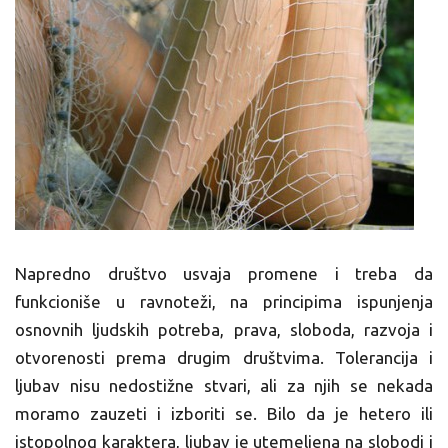
Napredno društvo usvaja promene i treba da
funkcioniše u ravnoteži, na principima ispunjenja
osnovnih ljudskih potreba, prava, sloboda, razvoja i
otvorenosti prema drugim društvima. Tolerancija i
ljubav nisu nedostižne stvari, ali za njih se nekada
moramo zauzeti i izboriti se. Bilo da je hetero ili
istopolnog karaktera, ljubav je utemeljena na slobodi i