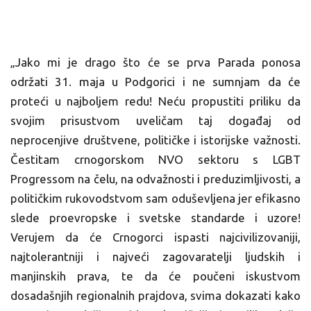
„Jako mi je drago što će se prva Parada ponosa
održati 31. maja u Podgorici i ne sumnjam da će
proteći u najboljem redu! Neću propustiti priliku da
svojim prisustvom uveličam taj događaj od
neprocenjive društvene, političke i istorijske važnosti.
Čestitam crnogorskom NVO sektoru s LGBT
Progressom na čelu, na odvažnosti i preduzimljivosti, a
političkim rukovodstvom sam oduševljena jer efikasno
slede proevropske i svetske standarde i uzore!
Verujem da će Crnogorci ispasti najcivilizovaniji,
najtolerantniji i najveći zagovaratelji ljudskih i
manjinskih prava, te da će poučeni iskustvom
dosadašnjih regionalnih prajdova, svima dokazati kako