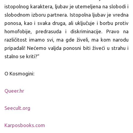
istopolnog karaktera, ljubav je utemeljena na slobodi i
slobodnom izboru partnera. Istopolna ljubav je vredna
ponosa, kao i svaka druga, ali uključuje i borbu protiv
homofobije, predrasuda i diskriminacije. Pravo na
različitost imamo svi, ma gde živeli, ma kom narodu
pripadali! Nećemo valjda ponosni biti živeći u strahu i
stalno se kriti?“
O Kosmogini:
Queer.hr
Seecult.org
Karposbooks.com