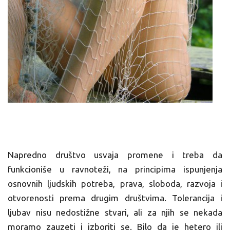
Napredno društvo usvaja promene i treba da
funkcioniše u ravnoteži, na principima ispunjenja
osnovnih ljudskih potreba, prava, sloboda, razvoja i
otvorenosti prema drugim društvima. Tolerancija i
ljubav nisu nedostižne stvari, ali za njih se nekada
moramo zauzeti i izboriti se. Bilo da je hetero ili