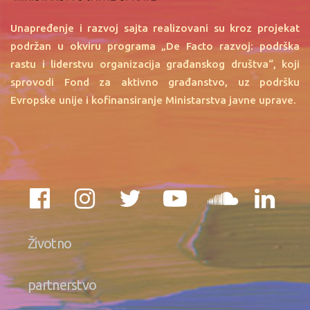
Unapređenje i razvoj sajta realizovani su kroz projekat
podržan u okviru programa „De Facto razvoj: podrška
rastu i liderstvu organizacija građanskog društva“, koji
sprovodi Fond za aktivno građanstvo, uz podršku
Evropske unije i kofinansiranje Ministarstva javne uprave.
Životno
partnerstvo