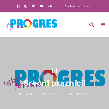
Životno partnerstvo
Srećni praznici!
POČETNA
NOVOSTI
SREĆNI PRAZNICI!