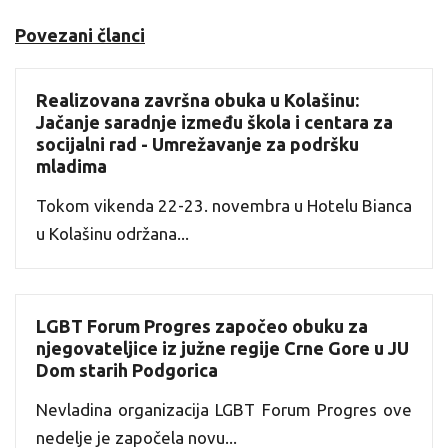
Povezani članci
Realizovana završna obuka u Kolašinu:
Jačanje saradnje između škola i centara za
socijalni rad - Umrežavanje za podršku
mladima
Tokom vikenda 22-23. novembra u Hotelu Bianca
u Kolašinu održana...
LGBT Forum Progres započeo obuku za
njegovateljice iz južne regije Crne Gore u JU
Dom starih Podgorica
Nevladina organizacija LGBT Forum Progres ove
nedelje je započela novu...