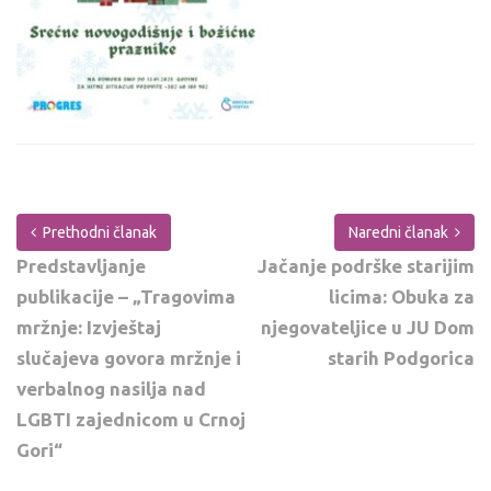
Prethodni članak
Naredni članak
Predstavljanje
Jačanje podrške starijim
publikacije – „Tragovima
licima: Obuka za
mržnje: Izvještaj
njegovateljice u JU Dom
slučajeva govora mržnje i
starih Podgorica
verbalnog nasilja nad
LGBTI zajednicom u Crnoj
Gori“