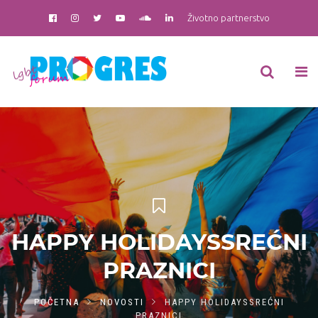
Životno partnerstvo
HAPPY HOLIDAYSSREĆNI
PRAZNICI
POČETNA
NOVOSTI
HAPPY HOLIDAYSSREĆNI
PRAZNICI