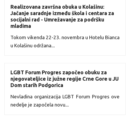
Realizovana završna obuka u Kolašinu:
Jačanje saradnje između škola i centara za
socijalni rad - Umrežavanje za podršku
mladima
Tokom vikenda 22-23. novembra u Hotelu Bianca
u Kolašinu održana...
LGBT Forum Progres započeo obuku za
njegovateljice iz južne regije Crne Gore u JU
Dom starih Podgorica
Nevladina organizacija LGBT Forum Progres ove
nedelje je započela novu...