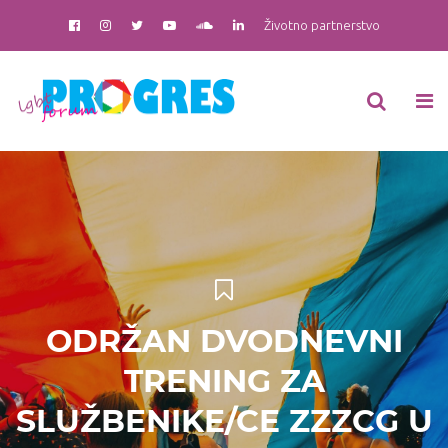
Životno partnerstvo
ODRŽAN DVODNEVNI
TRENING ZA
SLUŽBENIKE/CE ZZZCG U