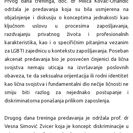
Prvog dana treninga, doc. dr Milica Kovač-Orlandić
održala je predavanja koja su bila usmjerena na
objašnjenje i diskusiju o konceptima jednakosti kao
ključnom uslovu u procesima zapošljavanja,
razdvajanju privatnog života i profesionalnih
karakteristika, kao i o specifičnim pitanjima vezanim
za LGBTI zajednicu u kontekstu zapošljavanja. Poseban
akcenat predavanja bio je posvećen činjenici da lična
svojstva nemaju uticaja na izvršavanje poslovnih
obaveza, te da seksualna orijentacija ili rodni identitet
kao lična svojstva i fundamentalni dio nečije ličnosti ne
smiju biti razlog za nejednako postupanje i
diskriminatorna ponašanja prilikom zaposlenja.
Drugog dana treninga predavanja je održala prof. dr
Vesna Simović Zvicer koja je koncept diskriminacije u