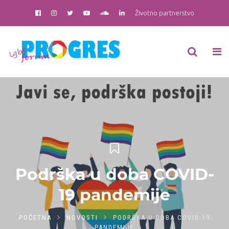
Životno partnerstvo
Podrška u doba COVID-
19 pandemije
POČETNA
NOVOSTI
PODRŠKA U DOBA COVID-19
PANDEMIJE