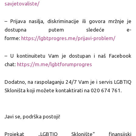
savjetovaliste/
– Prijava nasilja, diskriminacije ili govora mržnje je
dostupna putem sledeće e-
forme:
https://lgbtprogres.me/
prijavi-problem/
– U kontinuitetu Vam je dostupan i naš Facebook
chat:
https://m.me/
lgbtforumprogres
Dodatno, na raspolaganju 24/7 Vam je i servis LGBTIQ
Skloništa koji možete kontaktirati na 020 674 761.
Javi se, podrška postoji!
Projekat „LGBTIQ Sklonište“ finansijski