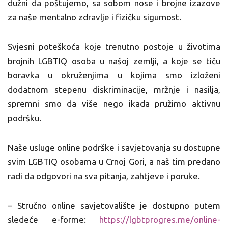
dužni da poštujemo, sa sobom nose i brojne izazove
za naše mentalno zdravlje i fizičku sigurnost.
Svjesni poteškoća koje trenutno postoje u životima
brojnih LGBTIQ osoba u našoj zemlji, a koje
se tiču
boravka u okruženjima u kojima smo izloženi
dodatnom stepenu diskriminacije, mržnje i nasilja,
spremni smo da više nego ikada pružimo aktivnu
podršku.
Naše usluge online podrške i savjetovanja su dostupne
svim LGBTIQ osobama u Crnoj Gori, a naš tim predano
radi da odgovori na sva pitanja, zahtjeve i poruke.
– Stručno online savjetovalište je dostupno putem
sledeće e-forme:
https://lgbtprogres.me/
online-