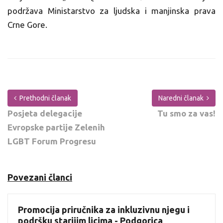
podržava Ministarstvo za ljudska i manjinska prava
Crne Gore.
Prethodni članak
Naredni članak
Posjeta delegacije
Tu smo za vas!
Evropske partije Zelenih
LGBT Forum Progresu
Povezani članci
Promocija priručnika za inkluzivnu njegu i
podršku starijim licima - Podgorica