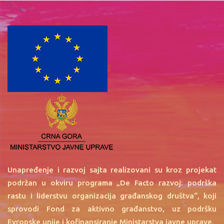
Unapređenje i razvoj sajta realizovani su kroz projekat
podržan u okviru programa „De Facto razvoj: podrška
rastu i liderstvu organizacija građanskog društva“, koji
sprovodi Fond za aktivno građanstvo, uz podršku
Evropske unije i kofinansiranje Ministarstva javne uprave.