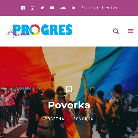
Životno partnerstvo
Povorka
POČETNA
POVORKA