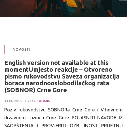
NOVOSTI
English version not available at this
momentUmjesto reakcije – Otvoreno
pismo rukovodstvu Saveza organizacija
boraca narodnooslobodilačkog rata
(SOBNOR) Crne Gore
11.08.2015
BY
LGBTADMIN
Poziv rukovodstvu SOBNORa Crne Gore i Vrhovnom
državnom tužiocu Crne Gore POJASNITI NAVODE IZ
SAOPŠTENJA I PROVJERITI OZBILJNOST PRIJETNJI