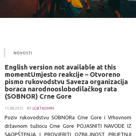
NOVOSTI
English version not available at this
momentUmjesto reakcije – Otvoreno
pismo rukovodstvu Saveza organizacija
boraca narodnooslobodilačkog rata
(SOBNOR) Crne Gore
11.08.2015
BY
LGBTADMIN
Poziv rukovodstvu SOBNORa Crne Gore i Vrhovnom
državnom tužiocu Crne Gore POJASNITI NAVODE IZ
SAOPŠTENJA I PROVJERITI OZBILJNOST PRIJETNJI