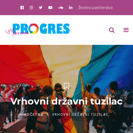
Životno partnerstvo
Vrhovni državni tuzilac
POČETNA
VRHOVNI DRŽAVNI TUZILAC