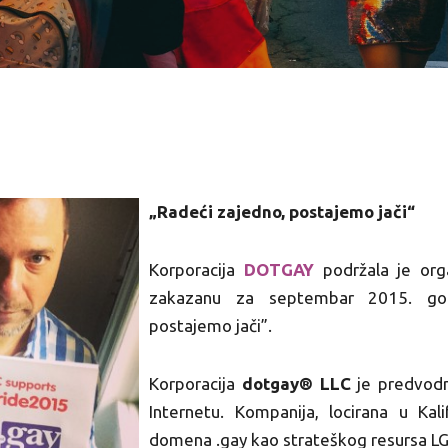
„Radeći zajedno, postajemo jači“
Korporacija
DOTGAY
podržala je org
zakazanu za septembar 2015. god
postajemo jači”.
Korporacija
dotgay® LLC
je predvodn
Internetu. Kompanija, locirana u Kal
domena .gay kao strateškog resursa LG