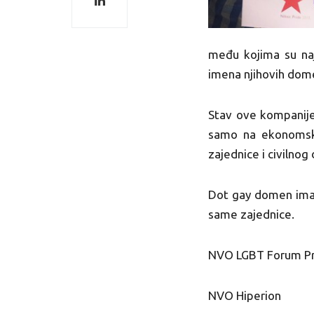
među kojima su naj
imena njihovih dome
Stav ove kompanije 
samo na ekonomsko
zajednice i civilnog
Dot gay domen ima p
same zajednice.
NVO LGBT Forum P
NVO Hiperion