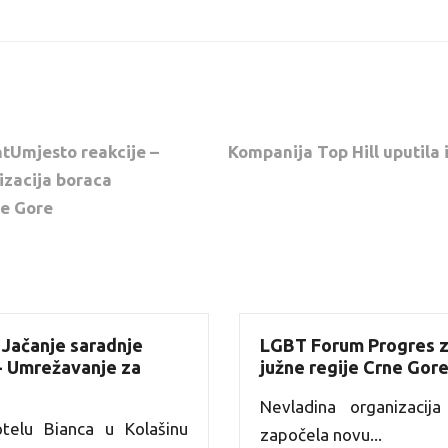
ntUmjesto reakcije –
Kompanija Top Hill uputila
zacija boraca
e Gore
 Jačanje saradnje
LGBT Forum Progres z
 - Umrežavanje za
južne regije Crne Gor
Nevladina organizaci
elu Bianca u Kolašinu
započela novu...