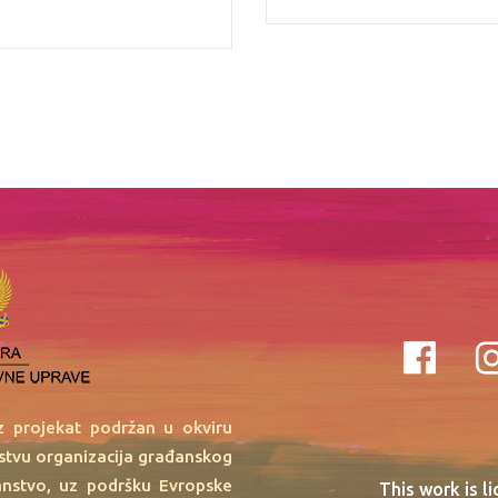
oz projekat podržan u okviru
rstvu organizacija građanskog
anstvo, uz podršku Evropske
This work is l