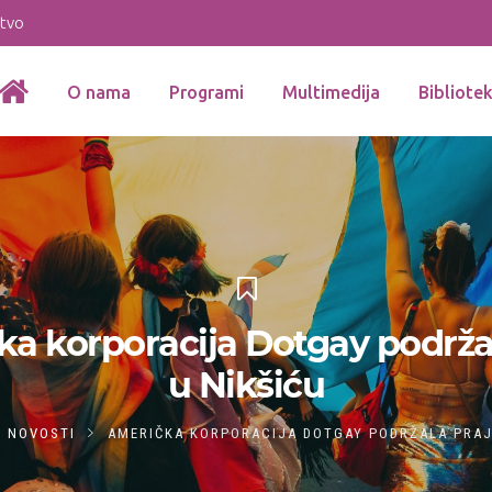
stvo
O nama
Programi
Multimedija
Bibliote
a korporacija Dotgay podrža
u Nikšiću
NOVOSTI
AMERIČKA KORPORACIJA DOTGAY PODRŽALA PRAJ