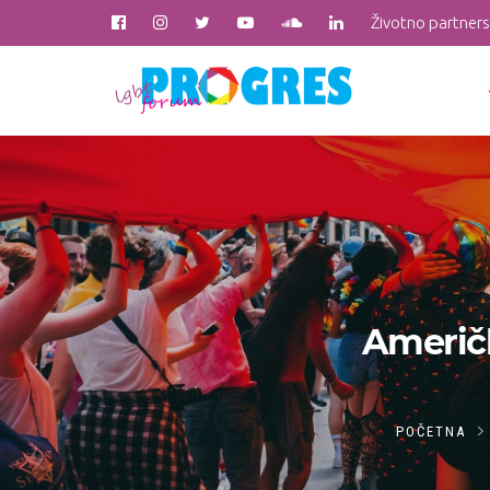
Životno partner
Američk
POČETNA