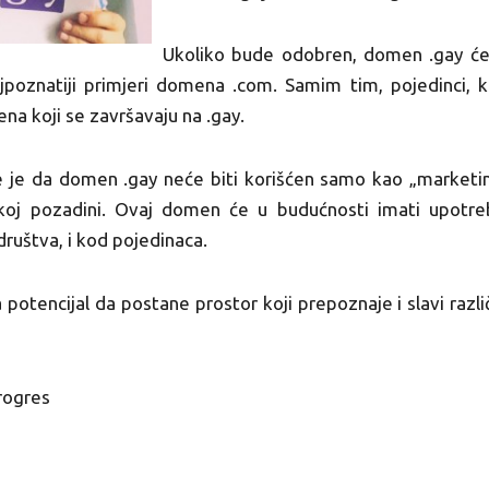
Ukoliko bude odobren, domen .gay će 
poznatiji primjeri domena .com. Samim tim, pojedinci, ko
na koji se završavaju na .gay.
je da domen .gay neće biti korišćen samo kao „marketinšk
j pozadini. Ovaj domen će u budućnosti imati upotreb
 društva, i kod pojedinaca.
otencijal da postane prostor koji prepoznaje i slavi razli
rogres