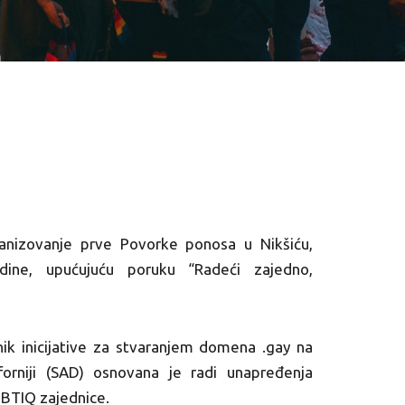
anizovanje prve Povorke ponosa u Nikšiću,
ine, upućujuću poruku “Radeći zajedno,
ik inicijative za stvaranjem domena .gay na
iforniji (SAD) osnovana je radi unapređenja
BTIQ zajednice.