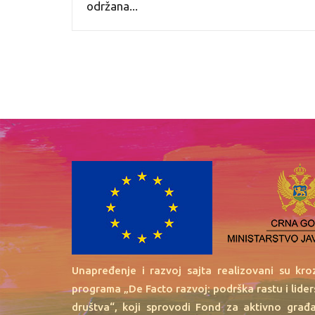
održana...
Unapređenje i razvoj sajta realizovani su kr
programa „De Facto razvoj: podrška rastu i lide
društva“, koji sprovodi Fond za aktivno građ