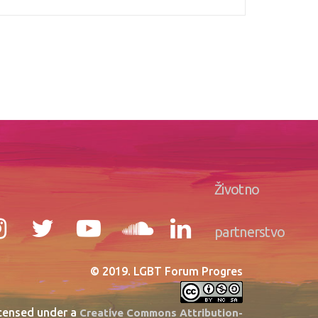
Životno
partnerstvo
© 2019. LGBT Forum Progres
icensed under a
Creative Commons Attribution-