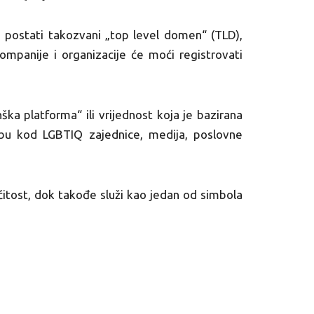
postati takozvani „top level domen“ (TLD),
mpanije i organizacije će moći registrovati
a platforma“ ili vrijednost koja je bazirana
u kod LGBTIQ zajednice, medija, poslovne
čitost, dok takođe služi kao jedan od simbola