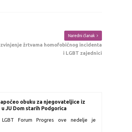
Naredni članak
 izvinjenje žrtvama homofobičnog incidenta
i LGBT zajednici
apočeo obuku za njegovateljice iz
e u JU Dom starih Podgorica
ja LGBT Forum Progres ove nedelje je