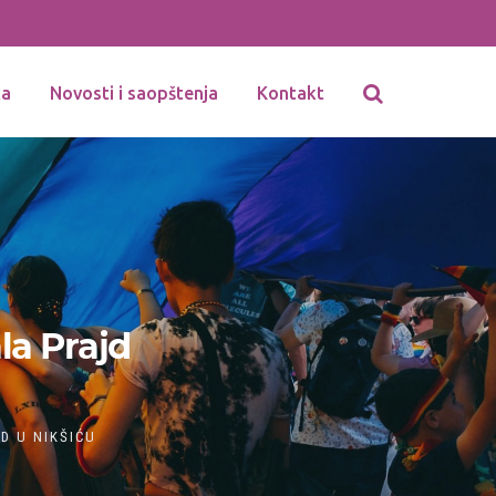
ka
Novosti i saopštenja
Kontakt
la Prajd
D U NIKŠIĆU