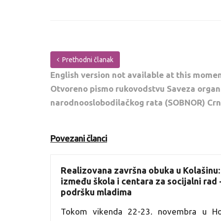
Prethodni članak
English version not available at this mome
Otvoreno pismo rukovodstvu Saveza organi
narodnooslobodilačkog rata (SOBNOR) Crn
Povezani članci
Realizovana završna obuka u Kolašinu:
između škola i centara za socijalni rad
podršku mladima
Tokom vikenda 22-23. novembra u Hot