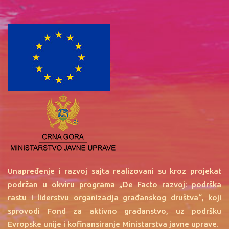
Unapređenje i razvoj sajta realizovani su kroz projekat
podržan u okviru programa „De Facto razvoj: podrška
rastu i liderstvu organizacija građanskog društva“, koji
sprovodi Fond za aktivno građanstvo, uz podršku
Evropske unije i kofinansiranje Ministarstva javne uprave.