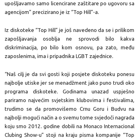
upošljavamo samo licencirane zaštitare po ugovoru sa
agencijom” precizirano je iz “Top Hill”-a.
Iz diskoteke “Top Hill” je još navedeno da se i prilikom
zapošljavanja osoblja ne sprovodi bilo kakva
diskriminacija, po bilo kom osnovu, pa zato, među
zaposlenima, ima i pripadnika LGBT zajednice.
“Naš cilj je da svi gosti koji posjete diskoteku ponesu
najbolje utiske jer se menadžment jako puno trudi oko
programa diskoteke. Godinama unazad uspješno
pariramo najvećim svjetskim klubovima i festivalima,
trudimo se da promovišemo Crnu Goru i Budvu na
najbolji mogući način a o svemu tome svjedoči nagrada
koju smo 2012. godine dobili na Monaco Internacional
Clubing Show-u” stoji na kraju pisma kompanije “Top