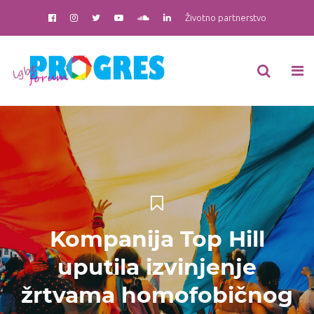
Životno partnerstvo
Kompanija Top Hill
uputila izvinjenje
žrtvama homofobičnog