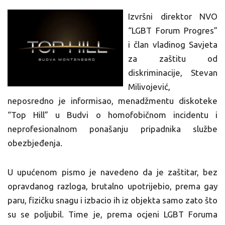
Izvršni direktor NVO
“LGBT Forum Progres”
i član vladinog Savjeta
za zaštitu od
diskriminacije, Stevan
Milivojević,
neposredno je informisao, menadžmentu diskoteke
“Top Hill” u Budvi o homofobičnom incidentu i
neprofesionalnom ponašanju pripadnika službe
obezbjeđenja.
U upućenom pismo je navedeno da je zaštitar, bez
opravdanog razloga, brutalno upotrijebio, prema gay
paru, fizičku snagu i izbacio ih iz objekta samo zato što
su se poljubil. Time je, prema ocjeni LGBT Foruma