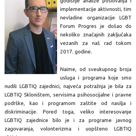
godišnje analize poslovanja i
implementacije aktivnosti, tim
nevladine organizacije LGBT
Forum Progres je došao do
nekoliko značajnih zaključaka
vezanih za naš rad tokom
2017. godine.
Naime, od sveukupnog broja
usluga i programa koje smo
nudili LGBTIQ zajednici, najveća potražnja je bila za
LGBTIQ Skloništem, servisima psihosocijalne i pravne
podrške, kao i programom zaštite od nasilja i
diskriminacije. Pored toga, veliko interesovanje
LGBTIQ zajednice bilo je i za programe javnog
zagovaranja, volonterizma i uopšteno LGBTIQ