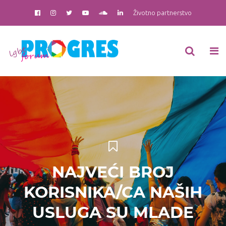
Životno partnerstvo
NAJVEĆI BROJ
KORISNIKA/CA NAŠIH
USLUGA SU MLADE