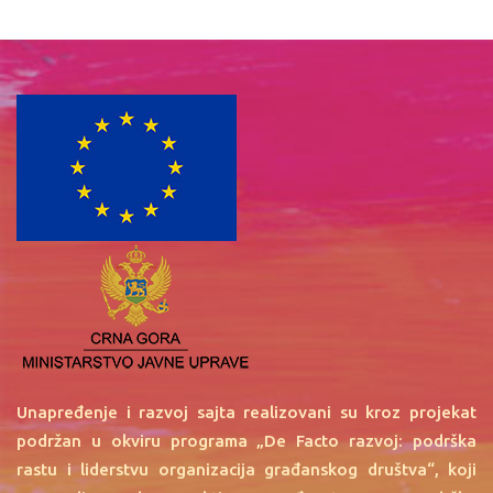
Unapređenje i razvoj sajta realizovani su kroz projekat
podržan u okviru programa „De Facto razvoj: podrška
rastu i liderstvu organizacija građanskog društva“, koji