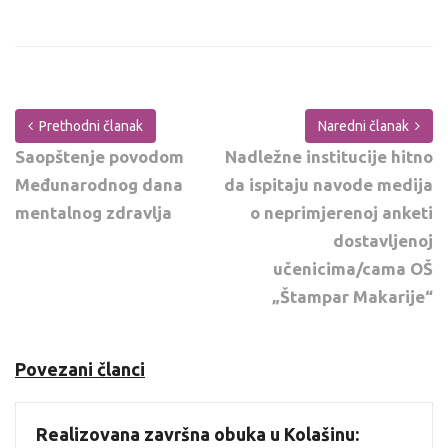
Prethodni članak
Naredni članak
Saopštenje povodom
Nadležne institucije hitno
Međunarodnog dana
da ispitaju navode medija
mentalnog zdravlja
o neprimjerenoj anketi
dostavljenoj
učenicima/cama OŠ
„Štampar Makarije“
Povezani članci
Realizovana završna obuka u Kolašinu: