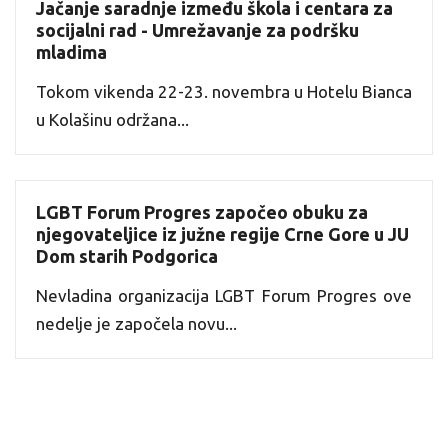
Jačanje saradnje između škola i centara za
socijalni rad - Umrežavanje za podršku
mladima
Tokom vikenda 22-23. novembra u Hotelu Bianca
u Kolašinu održana...
LGBT Forum Progres započeo obuku za
njegovateljice iz južne regije Crne Gore u JU
Dom starih Podgorica
Nevladina organizacija LGBT Forum Progres ove
nedelje je započela novu...