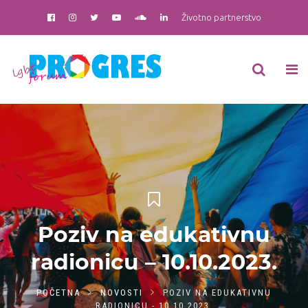
Životno partnerstvo
Poziv na edukativnu
radionicu – 10.10.2023.
POČETNA
NOVOSTI
POZIV NA EDUKATIVNU
RADIONICU - 10.10.2023.