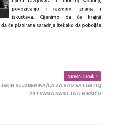
njima razgovara o budućoj saradnji,
povezivanju i razmjeni znanja i
iskustava. Cijenimo da će krajnji
e da će planirana saradnja itekako da poboljša
Naredni članak
JSKIH SLUŽBENIKA/CA ZA RAD SA LGBTIQ
ŽRTVAMA NASILJA U NIKŠIĆU