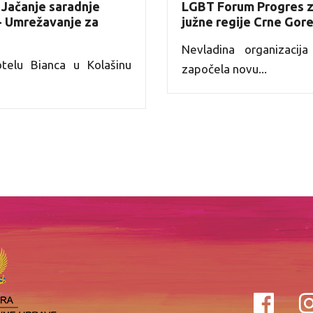
 Jačanje saradnje
LGBT Forum Progres z
 - Umrežavanje za
južne regije Crne Gor
Nevladina organizaci
elu Bianca u Kolašinu
započela novu...