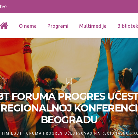
stvo
O nama
Programi
Multimedija
Bibliote
GBT FORUMA PROGRES UČES
 REGIONALNOJ KONFERENCIJ
BEOGRADU
TIM LGBT FORUMA PROGRES UČESTVOVAO NA REGIONALNOJ K