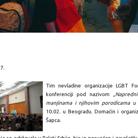
7.
Tim nevladine organizacije LGBT Fo
konferenciji pod nazivom
„Napredni
manjinama i njihovim porodicama u s
10.02. u Beogradu. Domaćin i organiza
Šapca.
oja se održavala u Palati Srbije, bio je posvećen i završet