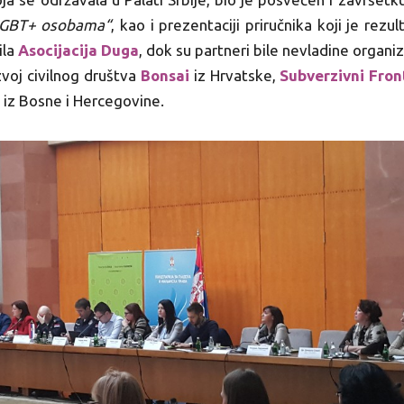
 LGBT+ osobama“
, kao i prezentaciji priručnika koji je re
ila
Asocijacija Duga
, dok su partneri bile nevladine organiz
voj civilnog društva
Bonsai
iz Hrvatske,
Subverzivni Fron
iz Bosne i Hercegovine.