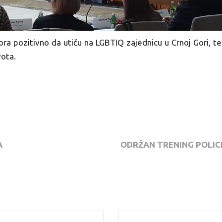
vora pozitivno da utiču na LGBTIQ zajednicu u Crnoj Gori, t
vota.
A
ODRŽAN TRENING POLICI