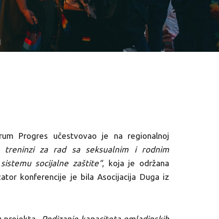
rum Progres učestvovao je na regionalnoj
 treninzi za rad sa seksualnim i rodnim
istemu socijalne zaštite“
, koja je održana
tor konferencije je bila Asocijacija Duga iz
ku projekta
„Podizanje kapaciteta omladinskih