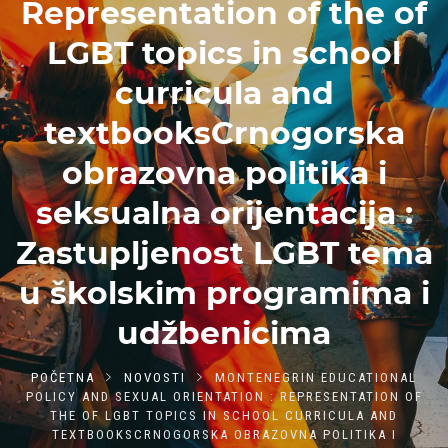
Representation of the of
LGBT topics in school
curricula and
textbooksCrnogorska
obrazovna politika i
seksualna orijentacija :
Zastupljenost LGBT tema
u školskim programima i
udžbenicima
POČETNA
NOVOSTI
MONTENEGRIN EDUCATIONAL
POLICY AND SEXUAL ORIENTATION : REPRESENTATION OF
THE OF LGBT TOPICS IN SCHOOL CURRICULA AND
TEXTBOOKSCRNOGORSKA OBRAZOVNA POLITIKA I