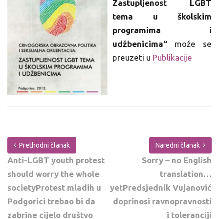
Zastupljenost LGBT
tema u školskim
programima i
udžbenicima“
može se
preuzeti u
Publikacije
Prethodni članak
Naredni članak
Anti-LGBT youth protest
Sorry – no English
should worry the whole
translation…
societyProtest mladih u
yetPredsjednik Vujanović
Podgorici trebao bi da
doprinosi ravnopravnosti
zabrine cijelo društvo
i toleranciji