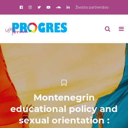
Životno partnerstvo
Montenegrin
educational policy and
sexual orientation :