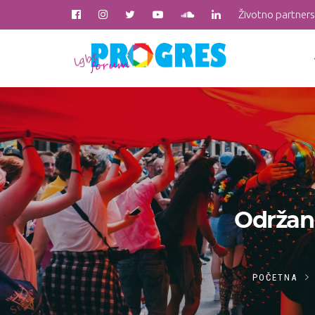
Životno partner
Održan
POČETNA