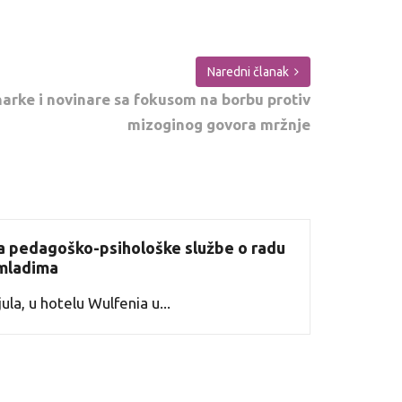
Naredni članak
narke i novinare sa fokusom na borbu protiv
mizoginog govora mržnje
a pedagoško-psihološke službe o radu
mladima
ula, u hotelu Wulfenia u...