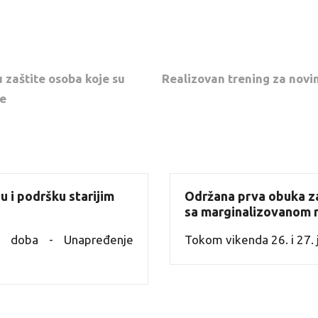
 zaštite osoba koje su
Realizovan trening za novi
je
u i podršku starijim
Održana prva obuka z
sa marginalizovanom 
e doba - Unapređenje
Tokom vikenda 26. i 27. j