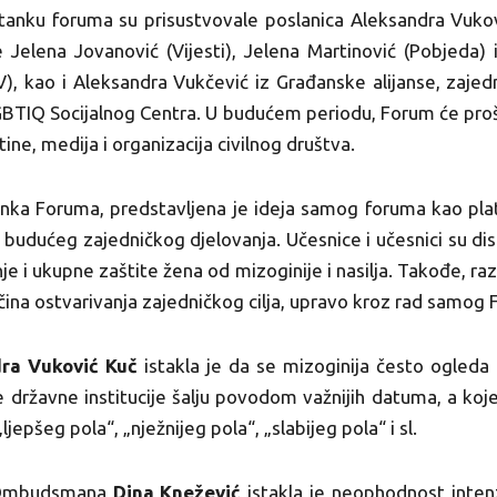
tanku foruma su prisustvovale poslanica Aleksandra Vuk
 Jelena Jovanović (Vijesti), Jelena Martinović (Pobjeda)
), kao i Aleksandra Vukčević iz Građanske alijanse, zaje
BTIQ Socijalnog Centra. U budućem periodu, Forum će proširi
ne, medija i organizacija civilnog društva.
ka Foruma, predstavljena je ideja samog foruma kao platf
 budućeg zajedničkog djelovanja. Učesnice i učesnici su 
nje i ukupne zaštite žena od mizoginije i nasilja. Takođe, 
načina ostvarivanja zajedničkog cilja, upravo kroz rad samog
ra Vuković Kuč
istakla je da se mizoginija često ogleda 
je državne institucije šalju povodom važnijih datuma, a k
jepšeg pola“, „nježnijeg pola“, „slabijeg pola“ i sl.
a Ombudsmana
Dina Knežević
istakla je neophodnost intenz