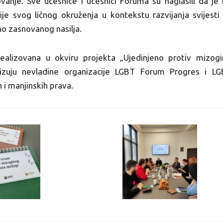
lovanje. Sve učesnice i učesnici Foruma su naglasili da 
je svog ličnog okruženja u kontekstu razvijanja svijesti
o zasnovanog nasilja.
realizovana u okviru projekta „Ujedinjeno protiv miz
lizuju nevladine organizacije LGBT Forum Progres i LGB
h i manjinskih prava.