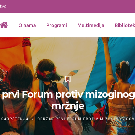
stvo
O nama
Programi
Multimedija
Bibliote
 prvi Forum protiv mizoginog
mržnje
SAOPŠTENJA
ODRŽAN PRVI FORUM PROTIV MIZOGINOG GO