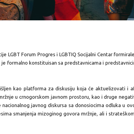
cije LGBT Forum Progres i LGBTIQ Socijalni Centar formiral
ji je formalno konstituisan sa predstavnicama i predstavnic
ljen kao platforma za diskusiju koja će aktuelizovati i a
ržnje u crnogorskom javnom prostoru, kao i druge negat
je nacionalnog javnog diskursa sa donosiocima odluka u ov
cesima smanjenja mizoginog govora mržnje, ali i stratešk