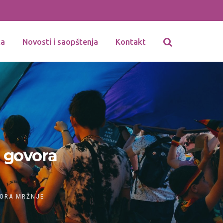
ka
Novosti i saopštenja
Kontakt
 govora
VORA MRŽNJE