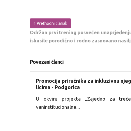
Prethodni članak
Održan prvi trening posvećen unaprjeđenju
iskusile porodično i rodno zasnovano nasil
Povezani članci
Promocija priručnika za inkluzivnu njeg
licima - Podgorica
U okviru projekta „Zajedno za treć
vaninstitucionalne...