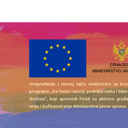
Unapređenje i razvoj sajta realizovani su kr
programa „De Facto razvoj: podrška rastu i lide
društva“, koji sprovodi Fond za aktivno građ
unije i kofinansiranje Ministarstva javne uprave.