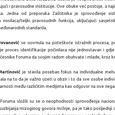
učujući i pravosudne institucije. Ove obuke već postoje, a n
ija. Jedna od preporuka Zaštitnika je sprovođenje si
 nosilaca/teljki pravosudnih funkcija, uključujući savjet
 međunarodnih standarda.
Jovanović
se osvrnula na poteškoće istražnih procesa, 
e proces identifikacije počinilaca nije jednostavan i gdj
učesnike Foruma da svojim radom obuhvate i mlade, kroz k
Martinović
je stavila poseban fokus na individualne meha
ala na to da je važno uzeti u obzir i to da sve osobe indiv
lidarnosti među različitim medijima kao odgovor na ove nega
i Foruma složili su se o neophodnosti sprovođenja nacio
 suzbijanja mizoginog govora mržnje, pa je tako posljednj