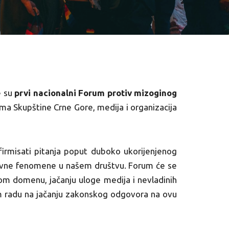
e su
prvi nacionalni
Forum protiv mizoginog
ima Skupštine Crne Gore, medija i organizacija
firmisati pitanja poput duboko ukorijenjenog
ivne fenomene u našem društvu. Forum će se
om domenu, jačanju uloge medija i nevladinih
om radu na jačanju zakonskog odgovora na ovu