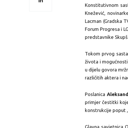
Konstitutivnom sas
Knežević, novinarke
Lacman (Gradska TV
Forum Progresa i LG
predstavnike Skupšti
Tokom prvog sastan
života i mogućnosti
u dijelu govora mrž
različitih aktera i 
Poslanica
Aleksand
primjer čestitki ko
konstrukcije poput „l
Glavna savjetnic