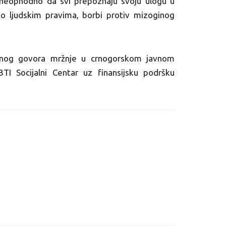
je neophodno da svi prepoznaju svoju ulogu u
 o ljudskim pravima, borbi protiv mizoginog
oginog govora mržnje u crnogorskom javnom
TI Socijalni Centar uz finansijsku podršku