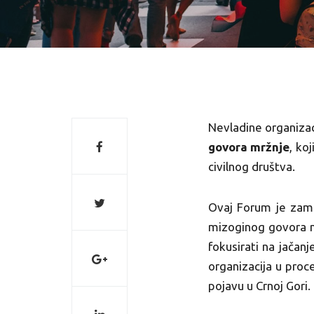
Nevladine organiza
govora mržnje
, ko
civilnog društva.
Ovaj Forum je zamiš
mizoginog govora m
fokusirati na jačan
organizacija u pro
pojavu u Crnoj Gori.