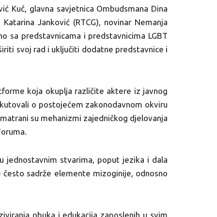
ović Kuč, glavna savjetnica Ombudsmana Dina
 i Katarina Janković (RTCG), novinar Nemanja
dno sa predstavnicama i predstavnicima LGBT
ti svoj rad i uključiti dodatne predstavnice i
orme koja okuplja različite aktere iz javnog
diskutovali o postojećem zakonodavnom okviru
razmatrani su mehanizmi zajedničkog djelovanja
 Foruma.
u jednostavnim stvarima, poput jezika i dala
oje često sadrže elemente mizoginije, odnosno
iviranja obuka i edukacija zaposlenih u svim