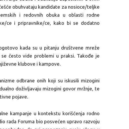
ajčešće obuhvataju kandidate za nosioce/teljke
stemskih i redovnih obuka u oblasti rodne
nike/ce i pripravnike/ce, kako bi se dodatno
pogotovo kada su u pitanju društvene mreže
e se često vide problemi u praksi. Takođe je
njiževne klubove i kampove.
nizme odbrane onih koji su iskusili mizogini
idualno doživljavaju mizogini govor mržnje, te
tivne pojave.
nalne kampanje u kontekstu korišćenja rodno
i dio rada Foruma bio posvećen upravo razvoju