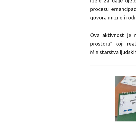
ideje za dalje dje
procesu emancipaci
govora mrzne i rodn
Ova aktivnost je 
prostoru“ koji rea
Ministarstva ljudski