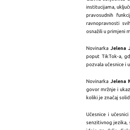
institucijama, uklj
pravosudnih funkc
ravnopravnosti svih
osnažili u primjeni
Novinarka
Jelena 
poput TikTok-a, gdj
pozvala učesnice i 
Novinarka
Jelena 
govor mržnje i ukaz
koliki je značaj so
Učesnice i učesnic
senzitivnog jezika,