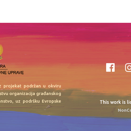
oz projekat podržan u okviru
rstvu organizacija građanskog
anstvo, uz podršku Evropske
This work is l
NonCo