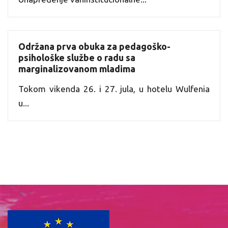
Održana prva obuka za pedagoško-
psihološke službe o radu sa
marginalizovanom mladima
Tokom vikenda 26. i 27. jula, u hotelu Wulfenia
u...