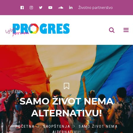
Životno partnerstvo
SAMO ŽIVOT NEMA
ALTERNATIVU!
POČETNA
SAOPŠTENJA
SAMO ŽIVOT NEMA
ALTERNATIVU!