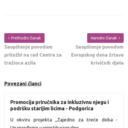
Prethodni članak
Naredni članak
Saopštenje povodom
Saopštenje povodom
pritužbi na rad Centra za
Evropskog dana žrtava
tražioce azila
krivičnih djela
Povezani članci
Promocija priručnika za inkluzivnu njegu i
podršku starijim licima - Podgorica
U okviru projekta „Zajedno za treće doba -
Unapređenje vaninstitucionalne...