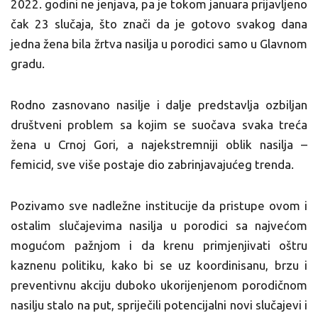
2022. godini ne jenjava, pa je tokom januara prijavljeno
čak 23 slučaja, što znači da je gotovo svakog dana
jedna žena bila žrtva nasilja u porodici samo u Glavnom
gradu.
Rodno zasnovano nasilje i dalje predstavlja ozbiljan
društveni problem sa kojim se suočava svaka treća
žena u Crnoj Gori, a najekstremniji oblik nasilja –
femicid, sve više postaje dio zabrinjavajućeg trenda.
Pozivamo sve nadležne institucije da pristupe ovom i
ostalim slučajevima nasilja u porodici sa najvećom
mogućom pažnjom i da krenu primjenjivati oštru
kaznenu politiku, kako bi se uz koordinisanu, brzu i
preventivnu akciju duboko ukorijenjenom porodičnom
nasilju stalo na put, spriječili potencijalni novi slučajevi i