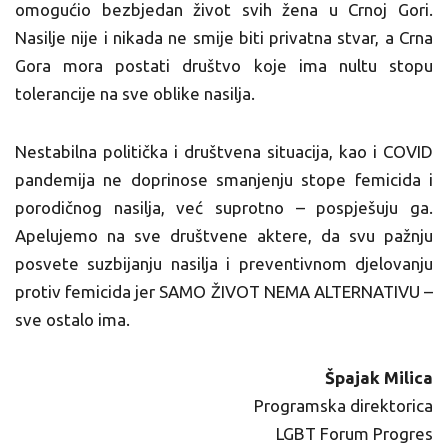
omogućio bezbjedan život svih žena u Crnoj Gori.
Nasilje nije i nikada ne smije biti privatna stvar, a Crna
Gora mora postati društvo koje ima nultu stopu
tolerancije na sve oblike nasilja.
Nestabilna politička i društvena situacija, kao i COVID
pandemija ne doprinose smanjenju stope femicida i
porodičnog nasilja, već suprotno – pospješuju ga.
Apelujemo na sve društvene aktere, da svu pažnju
posvete suzbijanju nasilja i preventivnom djelovanju
protiv femicida jer SAMO ŽIVOT NEMA ALTERNATIVU –
sve ostalo ima.
Špajak Milica
Programska direktorica
LGBT Forum Progres