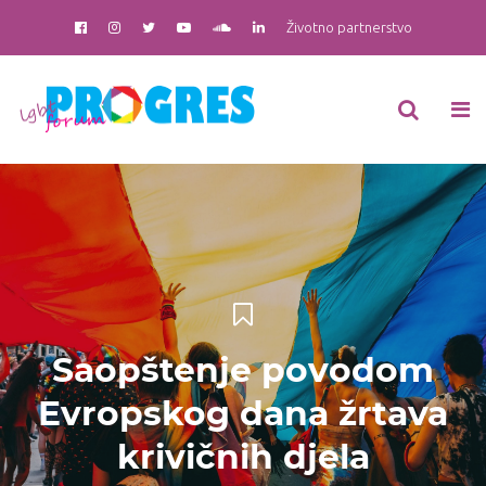
Životno partnerstvo
Saopštenje povodom
Evropskog dana žrtava
krivičnih djela