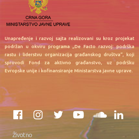
Unapređenje i razvoj sajta realizovani su kroz projekat
podržan u okviru programa „De Facto razvoj: podrška
rastu i liderstvu organizacija građanskog društva“, koji
sprovodi Fond za aktivno građanstvo, uz podršku
Evropske unije i kofinansiranje Ministarstva javne uprave.
Životno