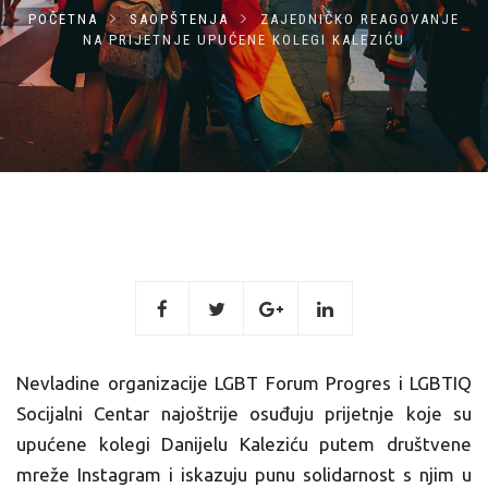
POČETNA
SAOPŠTENJA
ZAJEDNIČKO REAGOVANJE
NA PRIJETNJE UPUĆENE KOLEGI KALEZIĆU
Nevladine organizacije LGBT Forum Progres i LGBTIQ
Socijalni Centar najoštrije osuđuju prijetnje koje su
upućene kolegi Danijelu Kaleziću putem društvene
mreže Instagram i iskazuju punu solidarnost s njim u