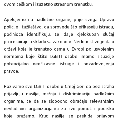
ovom teškom i izuzetno stresnom trenutku.
Apelujemo na nadležne organe, prije svega Upravu
policije i tužilaštvo, da sprovedu što efikasniju istragu,
počinioca identifikuju, te dalje cjelokupan slučaj
procesuiraju u skladu sa zakonom. Nedopustivo je da u
državi koja je trenutno osma u Evropi po usvojenim
normama koje štite LGBTI osobe imamo situacije
potencijalno neefikasne istrage i nezadovoljenja
pravde.
Pozivamo sve LGBTI osobe u Crnoj Gori da bez straha
prijavljuju nasilje, mržnju i diskriminaciju nadležnim
organima, te da se slobodno obraćaju relevantnim
nevladinim organizacijama za svu pomoć i podršku
koje pružamo. Krug nasilja se prekida prijavom