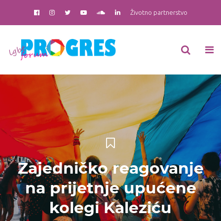
Životno partnerstvo
Zajedničko reagovanje
na prijetnje upućene
kolegi Kaleziću