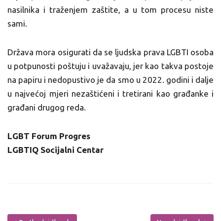
nasilnika i traženjem zaštite, a u tom procesu niste
sami.
Država mora osigurati da se ljudska prava LGBTI osoba
u potpunosti poštuju i uvažavaju, jer kao takva postoje
na papiru i nedopustivo je da smo u 2022. godini i dalje
u najvećoj mjeri nezaštićeni i tretirani kao građanke i
građani drugog reda.
LGBT Forum Progres
LGBTIQ Socijalni Centar