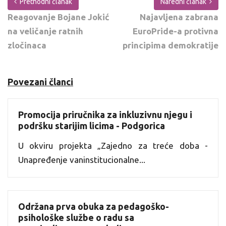
Prethodni članak
Naredni članak
Reagovanje Bojane Jokić
Najavljena zabrana
na veličanje ratnih
EuroPride-a protivna
zločinaca
principima demokratije
Povezani članci
Promocija priručnika za inkluzivnu njegu i
podršku starijim licima - Podgorica
U okviru projekta „Zajedno za treće doba -
Unapređenje vaninstitucionalne...
Održana prva obuka za pedagoško-
psihološke službe o radu sa